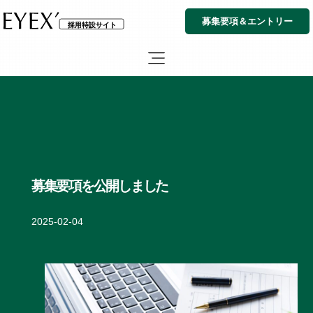
内
募集要項＆エントリー
容
を
ス
キ
ッ
プ
募集要項を公開しました
2025-02-04